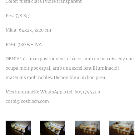
Color: fusta clara i vidre transparent
Pes: 7,8 Kg
Mida: 64x23,5x20 cm
Preu: 380 € + IVA
GENIAL és un expositor neutre bàsic, amb un bon disseny que
ocupa molt poc espai, amb una excel.lent il·luminació i
materials molt nobles. Disponible a un bon preu.
Més informació: WhatsApp o tel. 605179521 o
cosbi@cosbibcn.com