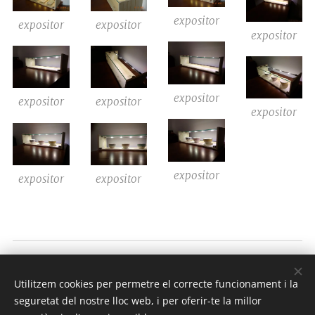
expositor
expositor
expositor
expositor
expositor
expositor
expositor
expositor
expositor
expositor
expositor
COSBI bcn
Utilitzem cookies per permetre el correcte funcionament i la
Todos los derechos
2018
reservados
seguretat del nostre lloc web, i per oferir-te la millor
Optimitzat per
Webnode
Cookies