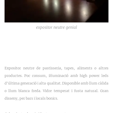
expositor neutre genial
Expositor neutre de pastisseria, tapes, aliments o altres
productes. Poc consum, il·luminació amb high power leds
d'última generació i alta qualitat. Disponible amb llum càlida
o llum blanca freda. Vidre temperat i fusta natural. Gran
disseny, per bars i locals bonics.