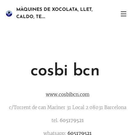
MÀQUINES DE XOCOLATA, LLET,
CALDO, TE....
cosbi bcn
www.cosbibcn.com
c/Torrent de can Mariner 31 Local 2 08031 Barcelona
tel.
605179521
whatsapp:
605179521