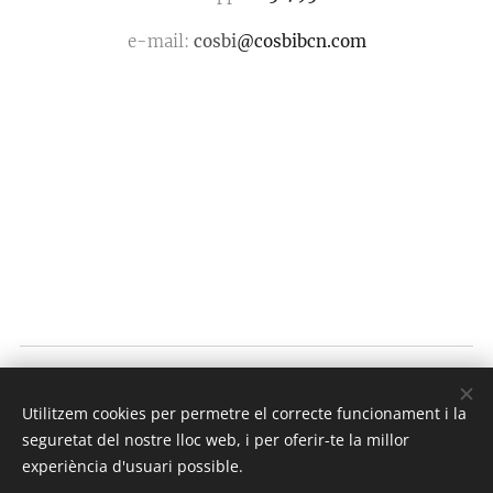
e-mail:
cosbi
@cosbibcn.com
COSBI bcn
Utilitzem cookies per permetre el correcte funcionament i la
Todos los derechos
2018
reservados
seguretat del nostre lloc web, i per oferir-te la millor
Optimitzat per
Webnode
Cookies
experiència d'usuari possible.