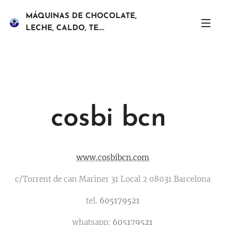
MÁQUINAS DE CHOCOLATE,
LECHE, CALDO, TE....
cosbi bcn
www.cosbibcn.com
c/Torrent de can Mariner 31 Local 2 08031 Barcelona
tel.
605179521
whatsapp:
605179521